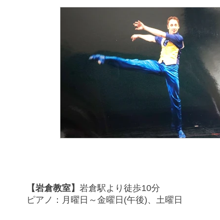
コンクール
入会ご案内
レッスン風
旅行
2020年納涼コンサート👘
ソ
YouTube
リトミック🎶
バレエ
【岩倉教室】
岩倉駅より徒歩10分
ピアノ：月曜日～金曜日(午後)、土曜日