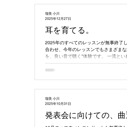
コンクール
入会ご案内
レッスン風
瑠美 小川
2025年12月27日
耳を育てる。
旅行
2020年納涼コンサート👘
ソ
2025年のすべてのレッスンが無事終了
合わせ、今年のレッスンでもさまざまな
YouTube
リトミック🎶
バレエ
を、良い音で聴く”体験です。 一流と
も、高い音も低い音も、なるべく生音に
く体験をしてもらっています。 選曲は
とに慣れていない子どもたちでも、聴い
す。 今はYouTubeなどで調べれば、
いうと、再生数の多い演奏の中にも面白
りづらいものがあります。 上手だけれ
瑠美 小川
にそんな音楽と出会ってしまって、 ふ
2025年10月31日
楽しくないな、 と思って興味をなくし
発表会に向けての、曲
こまらずに 分かり