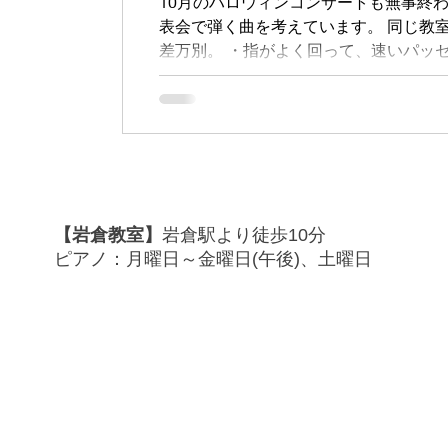
10月のハロウィンコンサートも無事終
表会で弾く曲を考えています。 同じ教
差万別。 ・指がよく回って、速いパッ
する子 ・ピアノに感情を乗せて、綺麗
と、良いところがあります。 （逆にいえば
ところを最大限発揮させられるような曲
らめっこしながら ◯◯ちゃんにはこの
るぐるさせています。 また、曲を選ぶ
”苦手な事に取り組んで、克服していっ
ています。 発表会では、普段のレッス
【岩倉教室】
岩倉駅より徒歩10分
３〜４ヶ月と長い期間、同じ練習するこ
ピアノ：月曜日～金曜日(午後)、土曜日
かけて取