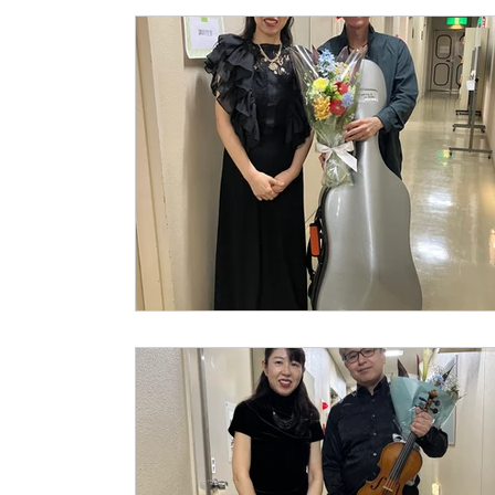
コンクール
入会ご案内
レッスン風
旅行
2020年納涼コンサート👘
ソ
YouTube
リトミック🎶
バレエ