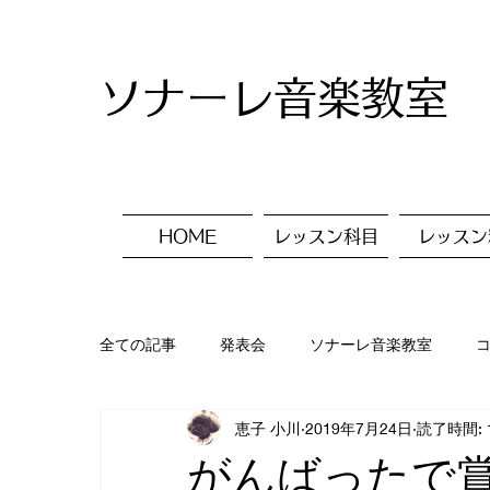
ソナーレ音楽教室
HOME
レッスン科目
レッスン
全ての記事
発表会
ソナーレ音楽教室
恵子 小川
2019年7月24日
読了時間: 
入会ご案内
レッスン風景
美術✨
がんばったで賞🎼