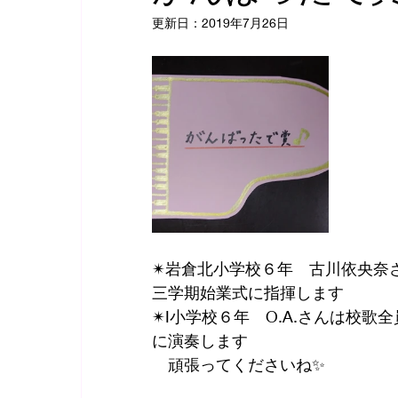
更新日：
2019年7月26日
2020年納涼コンサート👘
ソナーレムジカ
リトミック🎶
バレエ
花
フラメン
✴岩倉北小学校６年　古川依央奈
三学期始業式に指揮します
✴I小学校６年　O.A.さんは校
に演奏します
　頑張ってくださいね✨