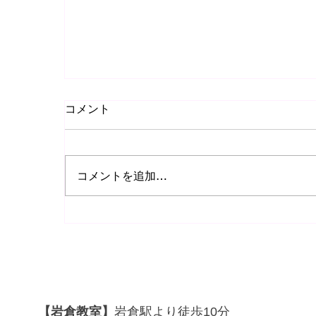
コメント
コメントを追加…
🎼ルドルフ・ブッフビンダーコンサート
行ってきました😭2026.4.12
【岩倉教室】
岩倉駅より徒歩10分