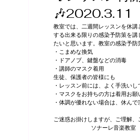
🎶2020.3.11
2020年納涼コンサート👘
ソナーレムジカ
教室では、二週間レッスンを休講
リトミック🎶
バレエ
花
フラメン
する出来る限りの感染予防策を講じ
たいと思います。教室の感染予防
・こまめな換気
・ドアノブ、鍵盤などの消毒
・講師のマスク着用
生徒、保護者の皆様にも
・レッスン前には、よく手洗いし
・マスクをお持ちの方は着用お願
・体調が優れない場合は、休んで
ご迷惑お掛けしますが、ご理解、
                        ソナーレ音楽教室