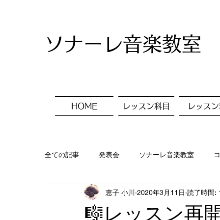
ソナーレ音楽教室
HOME
レッスン科目
レッスン
全ての記事
発表会
ソナーレ音楽教室
恵子 小川
2020年3月11日
読了時間: 
入会ご案内
レッスン風景
美術✨
🎼レッスン再