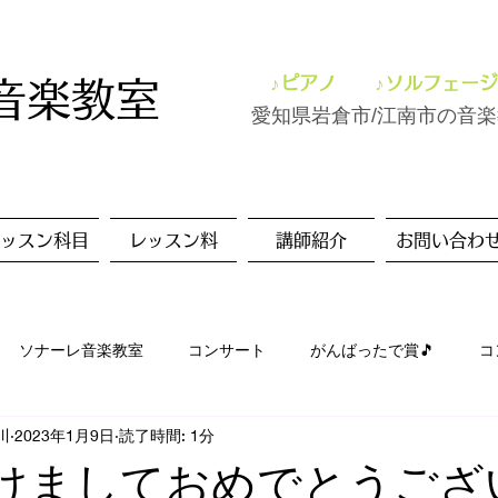
♪ピアノ ♪ソルフェージ
音楽教室
愛知県岩倉市/江南市の音
ッスン科目
レッスン料
講師紹介
お問い合わ
ソナーレ音楽教室
コンサート
がんばったで賞🎵
コ
川
2023年1月9日
読了時間: 1分
ッスン風景
美術✨
つれづれ
ドイツ
旅行
明けましておめでとうござ