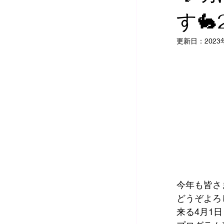
す🐇
2020年納涼コンサー
更新日：
202
リトミック🎶
今年も皆さ
どうぞよろ
来る4月1日