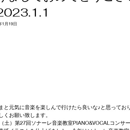
2023.1.1
ト👘
ソナーレムジカ
合唱
季節の恒例🎶
YouTube
3年1月19日
バレエ
花
フラメンコ
小川瑠美
まと元気に音楽を楽しんで行けたら良いな♪と思ってお
しくお願い致します。
（土）第27回ソナーレ音楽教室PIANO&VOCALコンサ