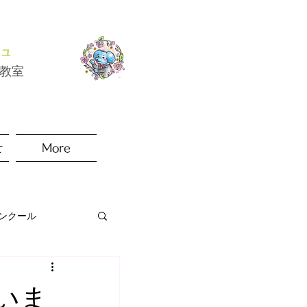
ュ
楽教室
せ
More
ンクール
いま