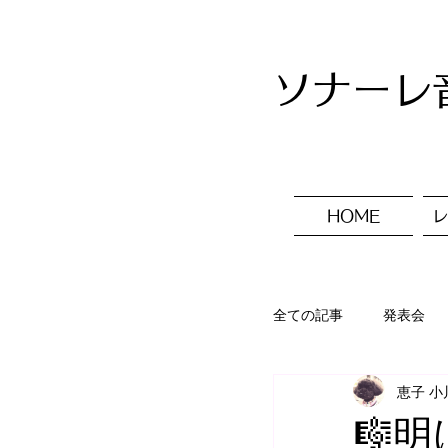
ソナーレ
HOME
レ
全ての記事
発表会
恵子 小
入会ご案内
レ
🎼