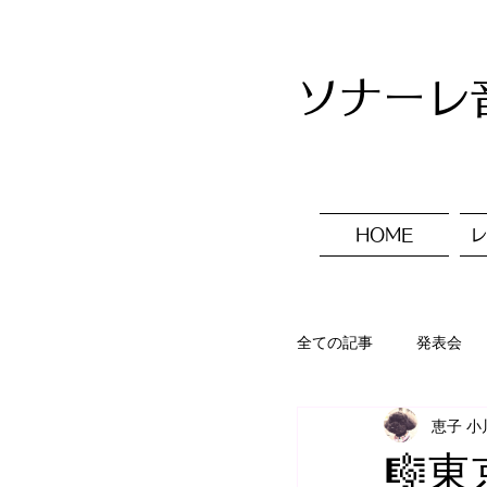
ソナーレ
HOME
レ
全ての記事
発表会
恵子 小
入会ご案内
レ
🎼東