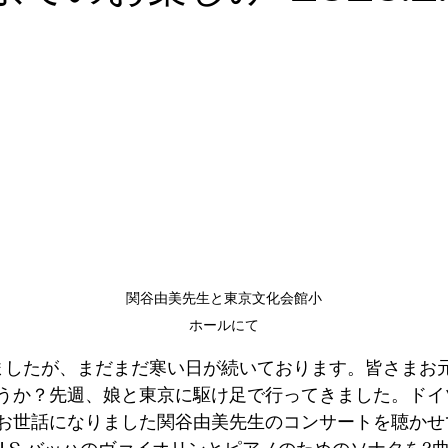
ト👘
ソナーレムジカ
合唱
季節の恒例🎶
YouTube
バレエ
花
フラメンコ
小川瑠美
関谷由美先生と東京文化会館小
ホールにて
ましたが、まだまだ寒い日が続いております。皆さまお
うか？先週、娘と東京に駆け足で行ってきました。ドイ
お世話になりました関谷由美先生のコンサートを聴かせ