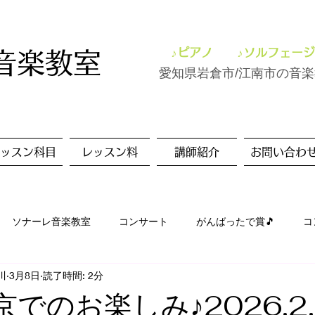
♪ピアノ ♪ソルフェージ
音楽教室
愛知県岩倉市/江南市の音
ッスン科目
レッスン料
講師紹介
お問い合わ
ソナーレ音楽教室
コンサート
がんばったで賞🎵
コ
川
3月8日
読了時間: 2分
ッスン風景
美術✨
つれづれ
ドイツ
旅行
京でのお楽しみ♪2026.2.