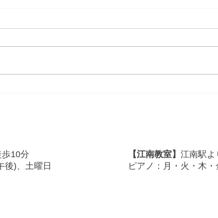
ッフビンダーコンサート
🎼第30回ソナーレ
26.4.12
事に終了♬2026.4.1
徒歩10分
【江南教室】
​江南駅よ
(午後)、土曜日
ピアノ：月・火・木・金