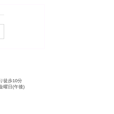
音楽教室コンサート無
1
り徒歩10分
曜日(午後)