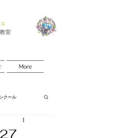
ュ
楽教室
せ
More
ンクール
27