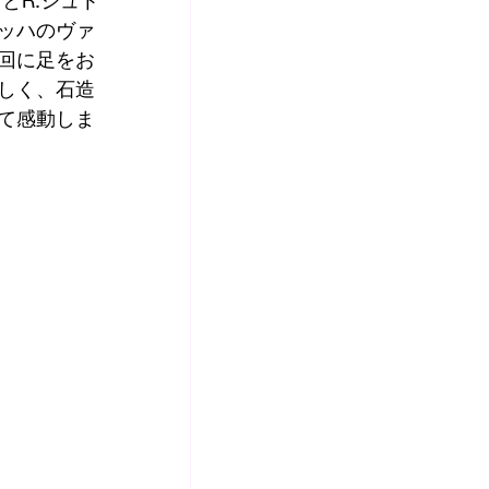
とR.シュト
ッハのヴァ
回に足をお
しく、石造
て感動しま