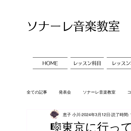
ソナーレ音楽教室
HOME
レッスン科目
レッスン
全ての記事
発表会
ソナーレ音楽教室
恵子 小川
2024年3月12日
読了時間: 
入会ご案内
レッスン風景
美術✨
🎼東京に行っ