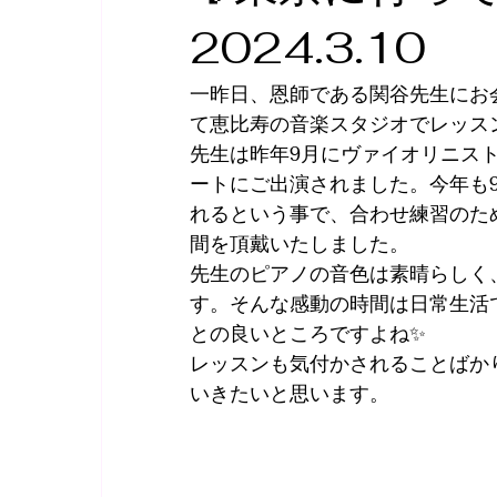
2024.3.10
2020年納涼コンサート👘
ソナーレムジカ
一昨日、恩師である関谷先生にお
リトミック🎶
バレエ
花
フラメン
て恵比寿の音楽スタジオでレッス
先生は昨年9月にヴァイオリニス
ートにご出演されました。今年も
れるという事で、合わせ練習のた
間を頂戴いたしました。
先生のピアノの音色は素晴らしく
す。そんな感動の時間は日常生活
との良いところですよね✨
レッスンも気付かされることばか
いきたいと思います。