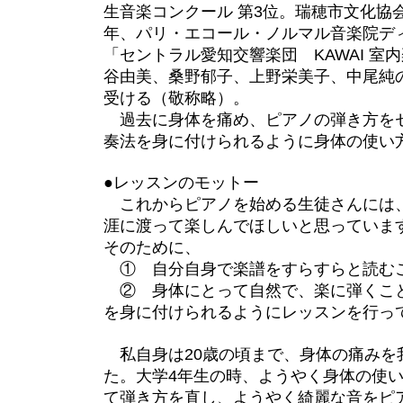
生音楽コンクール 第3位。瑞穂市文化協会
年、パリ・エコール・ノルマル音楽院デ
「セントラル愛知交響楽団 KAWAI 
谷由美、桑野郁子、上野栄美子、中尾純
受ける（敬称略）。
過去に身体を痛め、ピアノの弾き方をゼ
奏法を身に付けられるように身体の使い
●レッスンのモットー
これからピアノを始める生徒さんには、
涯に渡って楽しんでほしいと思っていま
そのために、
① 自分自身で楽譜をすらすらと読む
② 身体にとって自然で、楽に弾くこ
を身に付けられるようにレッスンを行っ
私自身は20歳の頃まで、身体の痛みを
た。大学4年生の時、ようやく身体の使
て弾き方を直し、ようやく綺麗な音をピ