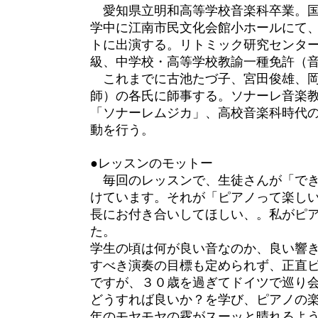
愛知県立明和高等学校音楽科卒業。国
学中に江南市民文化会館小ホールにて
トに出演する。リトミック研究センタ
級、中学校・高等学校教諭一種免許（
これまでに古池たづ子、宮田俊雄、岡
師）の各氏に師事する。ソナーレ音楽
「ソナーレムジカ」、高校音楽科時代の
動を行う。
●レッスンのモットー
毎回のレッスンで、生徒さんが「でき
けています。それが「ピアノって楽し
長にお付き合いしてほしい、。私がピ
た。
学生の頃は何が良い音なのか、良い響
すべき演奏の目標も定められず、正直
ですが、３０歳を過ぎてドイツで巡り
どうすれば良いか？を学び、ピアノの
年のモヤモヤの霧がスーッと晴れるよ